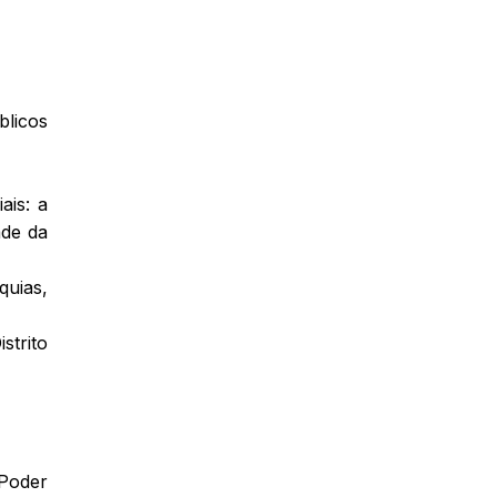
blicos
ais: a
ade da
quias,
strito
 Poder