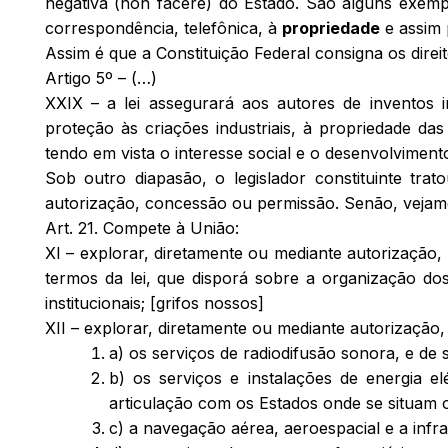
negativa (
non facere
) do Estado. São alguns exemplos
correspondência, telefônica, à
propriedade
e assim 
Assim é que a Constituição Federal consigna os direit
Artigo 5º – (…)
XXIX – a lei assegurará aos autores de inventos in
proteção às criações industriais, à propriedade da
tendo em vista o interesse social e o desenvolvimen
Sob outro diapasão, o legislador constituinte tra
autorização, concessão ou permissão. Senão, vejam
Art. 21. Compete à União:
XI – explorar, diretamente ou mediante autorização
termos da lei, que disporá sobre a organização do
institucionais; [grifos nossos]
XII – explorar, diretamente ou mediante autorização
a) os serviços de radiodifusão sonora, e de 
b) os serviços e instalações de energia e
articulação com os Estados onde se situam o
c) a navegação aérea, aeroespacial e a infra