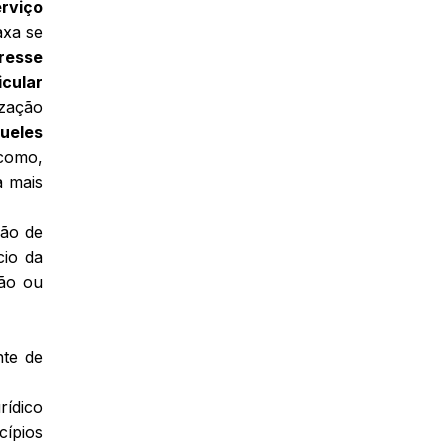
erviço
axa se
eresse
icular
ização
queles
 como,
a mais
ção de
cio da
são ou
nte de
rídico
cípios