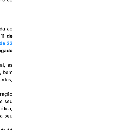
ada ao
 11 de
 de 22
vogado
al, as
a, bem
ados,
tração
em seu
ídica,
ra seu