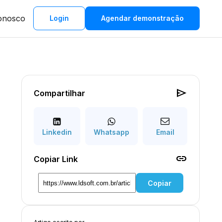
onosco
Login
Agendar demonstração
send
Compartilhar
Linkedin
Whatsapp
Email
link
Copiar Link
Copiar