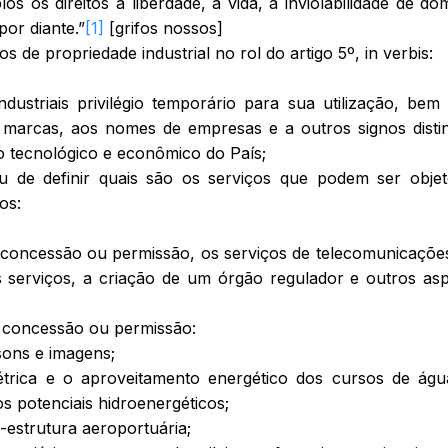
 os direitos à liberdade, à vida, à inviolabilidade de domi
por diante.”
[1]
[grifos nossos]
os de propriedade industrial no rol do artigo 5º,
in verbis
:
dustriais privilégio temporário para sua utilização, be
s marcas, aos nomes de empresas e a outros signos distin
to tecnológico e econômico do País;
tou de definir quais são os serviços que podem ser obje
os:
, concessão ou permissão, os serviços de telecomunicaçõe
s serviços, a criação de um órgão regulador e outros as
, concessão ou permissão:
sons e imagens;
létrica e o aproveitamento energético dos cursos de ág
s potenciais hidroenergéticos;
-estrutura aeroportuária;