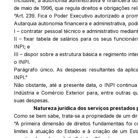
Inclusive, a autonomia administrativa e financeira d
de maio de 1996, que regula direitos e obrigações rel
“Art. 239. Fica o Poder Executivo autorizado a pro
Autarquia autonomia financeira e administrativa, pod
I – contratar pessoal técnico e administrativo media
II – fixar tabela de salários para os seus funcionár
INPI; e
III – dispor sobre a estrutura básica e regimento int
o INPI.
Parágrafo único. As despesas resultantes da aplic
INPI.”
Não obstante, até a presente data, o INPI continu
Indústria e Comércio Exterior para, entre outras 
suas despesas.
Natureza jurídica dos serviços prestados 
Como se bem sabe, trata-se a propriedade de um dir
“A primeira dimensão de direitos fundamentais foi
limites à atuação do Estado e à criação de um Esta