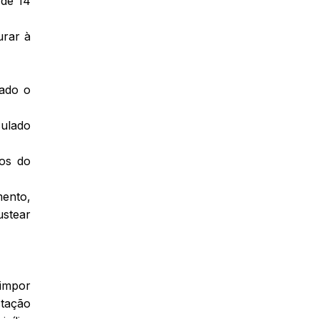
 de 14
urar à
lado o
culado
ios do
mento,
ustear
 impor
stação