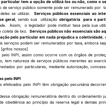
 particular tem a opção de utilizá-los ou não, como o s
po de serviço público somente pode ser remunerado por t
 deles se utilizar.
Serviços públicos essenciais ao int
se geral
, sendo sua utilização
obrigatória para o part
ade. Assim, o legislador pode instituir taxa pela sua util
e coleta de lixo.
Serviços públicos não essenciais são a
zação pelo particular em nada prejudica a coletividade
,
ais serviços podem ser remunerados por taxa, embora sej
[grifos nossos]
os pelo INPI, assim como ocorre com os órgãos de prote
do, tem natureza de serviços públicos inerentes ao exercí
estados por particulares, mediante autorização, conces
as pelo INPI
s efetivados pelo INPI têm obrigação pecuniária decorre
 dessa obrigação remuneratória dentro do ordenamento ju
de obediência ao princípio da reserva legal e demais prin