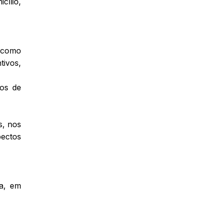
cílio,
m como
tivos,
tos de
s, nos
pectos
ua, em