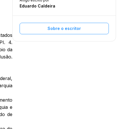
Artigo escrito por
Eduardo Caldeira
Sobre o escritor
stados
PI. 4.
pio da
lusão.
deral,
arquia
amento
quia e
odo de
tro do