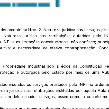
rdenamento jurídico. 2. Natureza jurídica dos serviços pre
. Natureza jurídica das retribuições auferidas pelo IN
INPI e as limitações constitucionais: não confisco; princí
butiva; e necessidade de efetiva contraprestação. Conc
 Propriedade Industrial sob a égide da Constituição Fe
proteção é outorgada pelo Estado por meio de uma Aut
 estão inseridos os serviços prestados pelo INPI no orden
ureza jurídica das retribuições instituídas por aquela Autar
anças em determinados serviços, assim como o correto m
rudência no que tange a cobrança de serviços públicos den