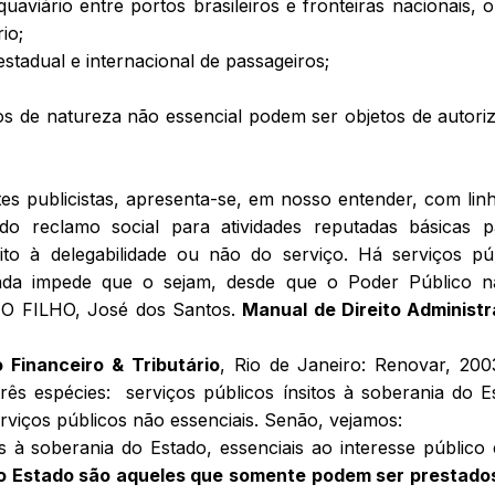
quaviário entre portos brasileiros e fronteiras nacionais, 
io;
estadual e internacional de passageiros;
s de natureza não essencial podem ser objetos de autori
es publicistas, apresenta-se, em nosso entender, com lin
 do reclamo social para atividades reputadas básicas 
eito à delegabilidade ou não do serviço. Há serviços pú
 nada impede que o sejam, desde que o Poder Público 
LHO FILHO, José dos Santos.
Manual de Direito Administr
 Financeiro & Tributário
, Rio de Janeiro: Renovar, 200
três espécies: serviços públicos ínsitos à soberania do E
erviços públicos não essenciais. Senão, vejamos:
os à soberania do Estado, essenciais ao interesse público
 do Estado são aqueles que somente podem ser prestado