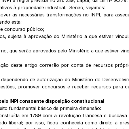
o INPI é regra prevista no art. 239,
caput
, da Lei nº 9.279,
ativos à propriedade industrial. Senão, vejamos:
mover as necessárias transformações no INPI, para asseg
endo esta:
nte concurso público;
ios, sujeita à aprovação do Ministério a que estiver vincu
erno, que serão aprovados pelo Ministério a que estiver vin
ação deste artigo correrão por conta de recursos própr
a dependendo de autorização do Ministério do Desenvolvi
questões, promover concursos e receber recursos para c
pelo INPI consoante disposição constitucional
eito fundamental básico de primeira dimensão:
 construída em 1789 com a revolução francesa e buscava
do liberal; por isso, ficou conhecida como direito à pre