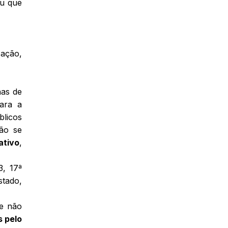
ou que
zação,
has de
para a
blicos
não se
ativo
,
3, 17ª
stado,
 e não
s pelo