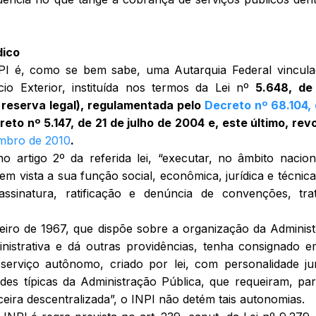
dico
INPI é, como se bem sabe, uma Autarquia Federal vincul
cio Exterior, instituída nos termos da Lei nº
5.648, de
 reserva legal), regulamentada pelo
Decreto nº 68.104,
eto nº 5.147, de 21 de julho de 2004 e, este último, re
embro de 2010
.
o artigo 2º da referida lei,
“
executar, no âmbito nacion
em vista a sua função social, econômica, jurídica e técnic
sinatura, ratificação e denúncia de convenções, trat
eiro de 1967, que dispõe sobre a organização da Adminis
inistrativa e dá outras providências, tenha consignado 
serviço autônomo, criado por lei, com personalidade jur
dades típicas da Administração Pública, que requeiram, pa
eira descentralizada”
, o INPI não detém tais autonomias.