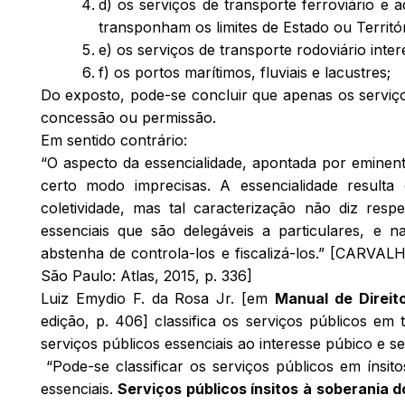
d) os serviços de transporte ferroviário e a
transponham os limites de Estado ou Territór
e) os serviços de transporte rodoviário inter
f) os portos marítimos, fluviais e lacustres;
Do exposto, pode-se concluir que apenas os serviço
concessão ou permissão.
Em sentido contrário:
“O aspecto da essencialidade, apontada por eminent
certo modo imprecisas. A essencialidade resulta
coletividade, mas tal caracterização não diz resp
essenciais que são delegáveis a particulares, e
abstenha de controla-los e fiscalizá-los.” [CARVA
São Paulo: Atlas, 2015, p. 336]
Luiz Emydio F. da Rosa Jr. [em
Manual de Direito
edição, p. 406] classifica os serviços públicos em 
serviços públicos essenciais ao interesse púbico e s
“Pode-se classificar os serviços públicos em ínsit
essenciais.
Serviços públicos ínsitos à soberania