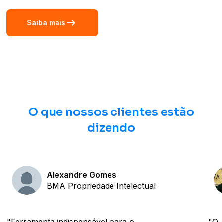
arrow_right_alt
Saiba mais
O que nossos clientes estão
dizendo
Alexandre Gomes
BMA Propriedade Intelectual
"Ferramenta indispensável para o
"O 