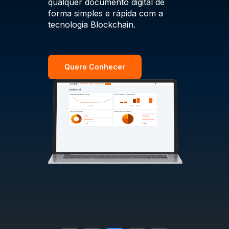
qualquer documento digital de
financei
lidências
forma simples e rápida com a
as
tecnologia Blockchain.
as por
Quer
Quero Conhecer