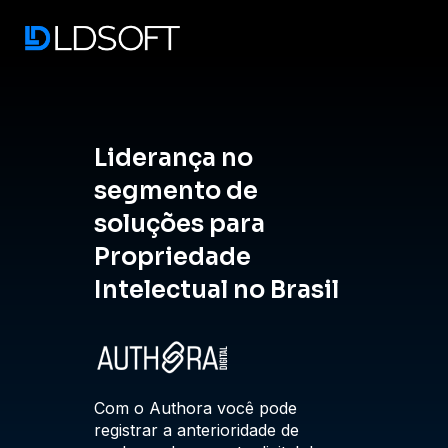
menu
Liderança no
Lide
segmento de
segm
soluções para
solu
Propriedade
Prop
rasil
Intelectual no Brasil
Intel
de todos
Com o Authora você pode
Com o C
s das
registrar a anterioridade de
melhor 