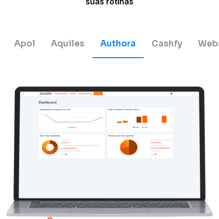
suas rotinas
Apol
Aquiles
Authora
Cashfy
Web