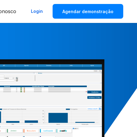
Conosco
Login
Agendar demonstração