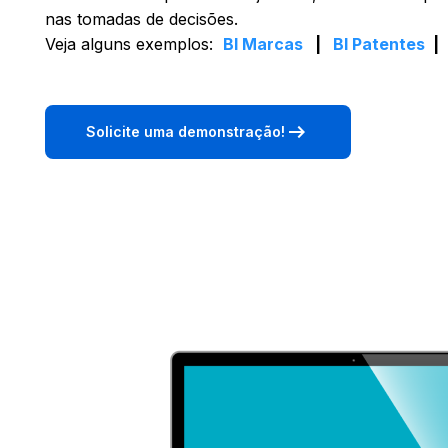
nas tomadas de decisões.
Veja alguns exemplos:
BI Marcas
|
BI Patentes
arrow_right_alt
Solicite uma demonstração!