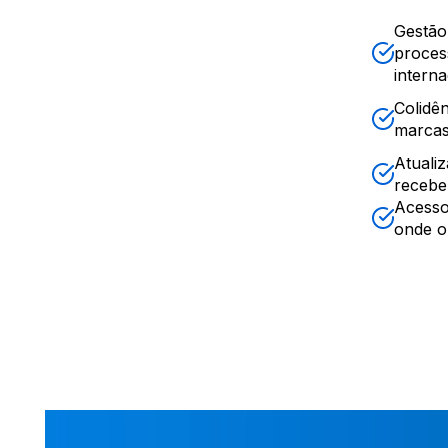
Gestão
proces
interna
Colidê
marcas
Atuali
recebe
Acesso
onde o