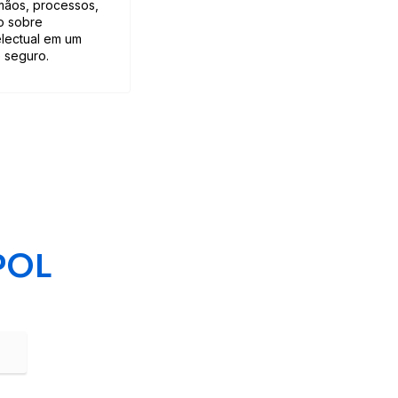
mãos, processos,
o sobre
electual em um
e seguro.
POL