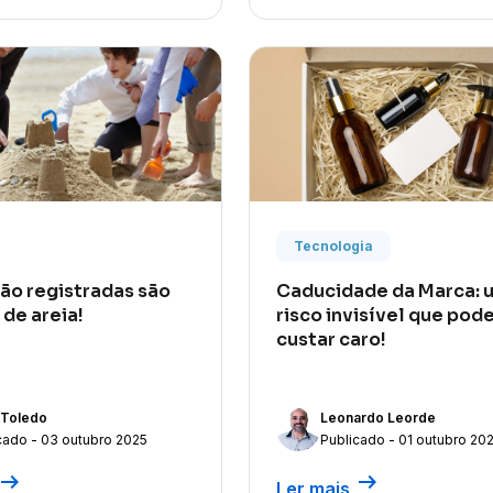
Tecnologia
ão registradas são
Caducidade da Marca: 
 de areia!
risco invisível que pod
custar caro!
 Toledo
Leonardo Leorde
cado - 03 outubro 2025
Publicado - 01 outubro 20
row_right_alt
arrow_right_alt
Ler mais