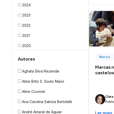
2024
Patentes
2023
Saúde
2022
Startup
2021
Tecnologia
2020
2019
Marca
Autores
2018
Marcas n
Aghata Silva Rezende
castelos
2017
Aline Brito S. Souto Maior
2016
Aline Cruvinel
Clara
Ana Carolina Sabóia Bertoletti
Publi
ar
André Amaral de Aguiar
Ler mais