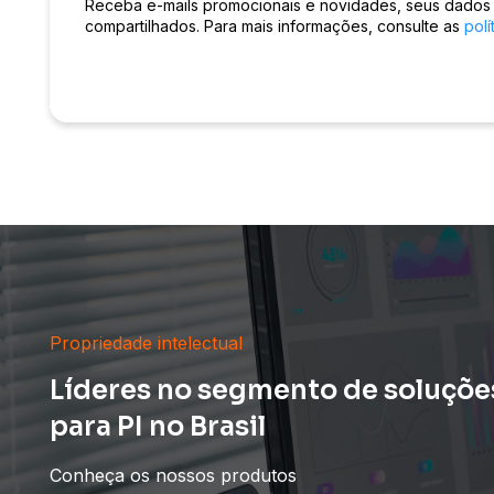
Receba e-mails promocionais e novidades, seus dados
Gabriela Brito
compartilhados. Para mais informações, consulte as
polí
Giselle Maurício
Guilherme Calazans
Guilherme Coutinho
Guilherme Pagani
Gustavo Sartori Guimarães
Isabel Moraes
Jéssica de B. Souza Tebar
Propriedade intelectual
Jonathan Vallonis Botelho
Líderes no segmento de soluçõe
Kamille Trindade Machado
para PI no Brasil
Karyn Mutzenberg
Conheça os nossos produtos
Karyn Rodrigues