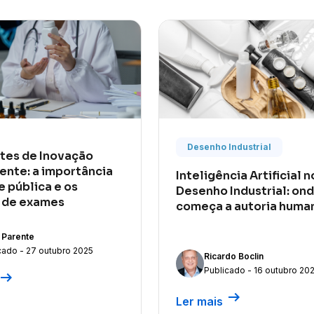
Desenho Industrial
tes de Inovação
nte: a importância
Inteligência Artificial n
e pública e os
Desenho Industrial: on
s de exames
começa a autoria huma
 Parente
cado - 27 outubro 2025
Ricardo Boclin
Publicado - 16 outubro 20
row_right_alt
arrow_right_alt
Ler mais