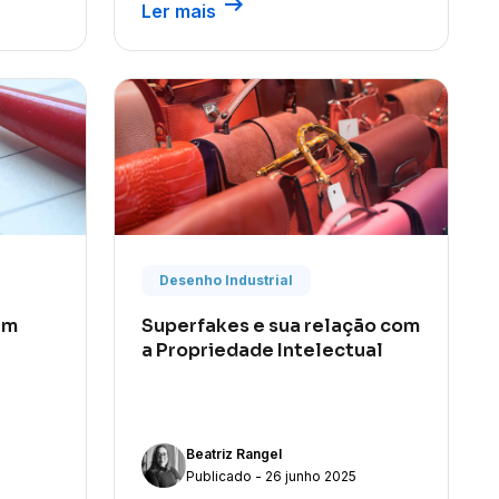
arrow_right_alt
Ler mais
Desenho Industrial
um
Superfakes e sua relação com
a Propriedade Intelectual
Beatriz Rangel
Publicado - 26 junho 2025