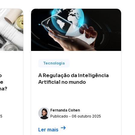
Tecnologia
o
A Regulação da Inteligência
de
Artificial no mundo
na?
Fernanda Cohen
25
Publicado - 06 outubro 2025
arrow_right_alt
Ler mais