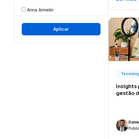
Anna Armelin
Anne Caroline L. de Holanda
Aplicar
Axel Belarmino
Ayato Sakaki
Beatriz Rangel
Bernardo Gimenez
Tecnolog
Bianca Palma
Insights
gestão 
Bruna De Llano
Bruno Alves
Bruno Castro
Danie
Publi
Bruno Figueiredo