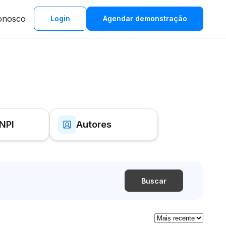
onosco
Login
Agendar demonstração
INPI
Autores
Buscar