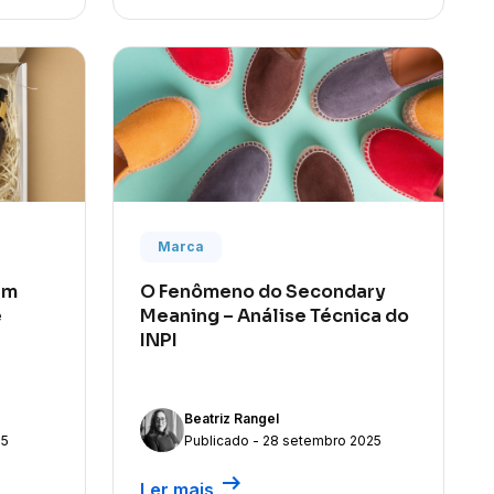
Marca
um
O Fenômeno do Secondary
e
Meaning – Análise Técnica do
INPI
Beatriz Rangel
25
Publicado - 28 setembro 2025
arrow_right_alt
Ler mais