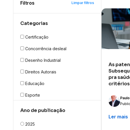
Filtros
Limpar filtros
Categorias
Certificação
Concorrência desleal
Desenho Industrial
As paten
Subseque
Direitos Autorais
pra saúd
critério
Educação
Esporte
Paulo
Publi
INPI
Ano de publicação
ar
Ler mais
LGPD
2025
Marca