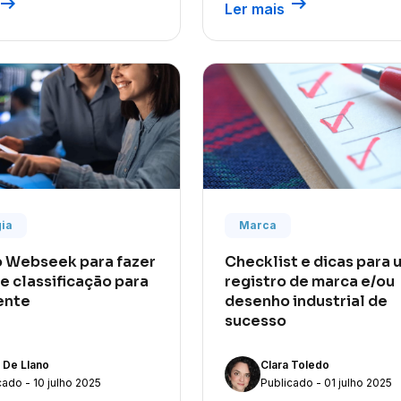
row_right_alt
arrow_right_alt
Ler mais
ia
Marca
 Webseek para fazer
Checklist e dicas para 
e classificação para
registro de marca e/ou
iente
desenho industrial de
sucesso
 De Llano
Clara Toledo
cado - 10 julho 2025
Publicado - 01 julho 2025