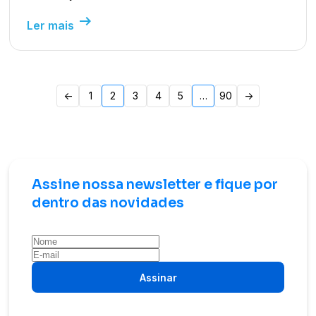
arrow_right_alt
Ler mais
Paginação
<-
1
2
3
4
5
…
90
->
de
posts
Assine nossa newsletter e fique por
dentro das novidades
Assinar