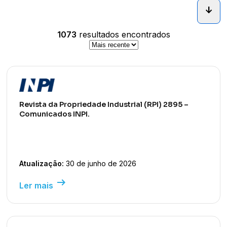
arrow_downward_alt
1073
resultados encontrados
Revista da Propriedade Industrial (RPI) 2895 –
Comunicados INPI.
Atualização:
30 de junho de 2026
arrow_right_alt
Ler mais